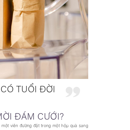
 CÓ TUỔI ĐỜI
MỜI ĐÁM CƯỚI?
m một viên đường đặt trong một hộp quà sang