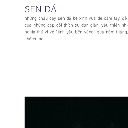
SEN ĐÁ
những chậu cây sen đá bé xinh vừa để cầm tay, d
của những cặp đôi thích sự đơn giản, yêu thiên nh
nghĩa thú vị về “tình yêu bền vững” qua năm tháng
khách mời.