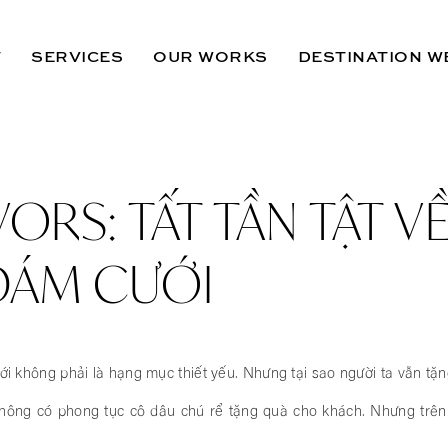
T
SERVICES
OUR WORKS
DESTINATION W
ORS: TẤT TẦN TẬT V
ĐÁM CƯỚI
 không phải là hạng mục thiết yếu. Nhưng tại sao người ta vẫn tặn
ng có phong tục cô dâu chú rể tặng quà cho khách. Nhưng trên thế 