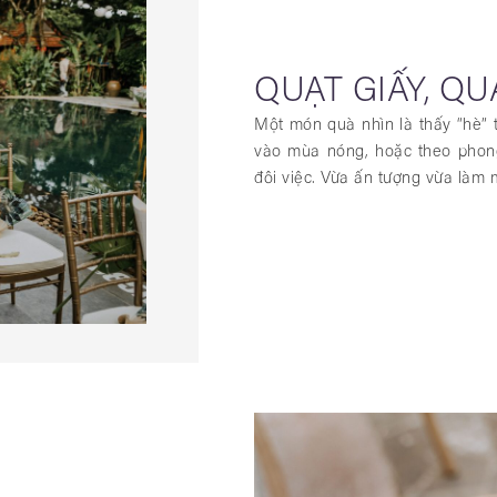
QUẠT GIẤY, Q
Một món quà nhìn là thấy “hè” 
vào mùa nóng, hoặc theo phong
đôi việc. Vừa ấn tượng vừa làm