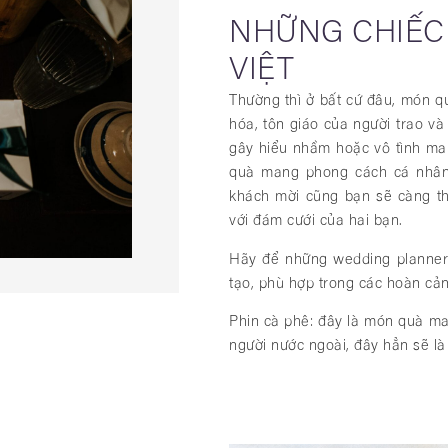
NHỮNG CHIẾC
VIỆT
Thường thì ở bất cứ đâu, món q
hóa, tôn giáo của người trao v
gây hiểu nhầm hoặc vô tình ma
quà mang phong cách cá nhân 
khách mời cũng bạn sẽ càng th
với đám cưới của hai bạn.
Hãy để những wedding planner
tạo, phù hợp trong các hoàn cả
Phin cà phê: đây là món quà ma
người nước ngoài, đây hẳn sẽ là