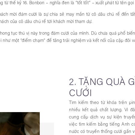
 từ thế kỷ 16. Bonbon – nghĩa đen là “tốt tốt” – xuất phát từ tên gọ
ách mời đám cưới là sự chia sẻ may mắn từ cô dâu chú rể đến tất
hách của cô dâu chú rể tới khách mời tham dự.
phong tục thú vị này trong đám cưới của mình. Dù chưa quá phổ bi
i như một “điểm chạm” để tăng trải nghiệm và kết nối của cặp đôi v
2. TẶNG QUÀ 
CƯỚI
Tìm kiếm theo từ khóa trên pin
nhiều kết quả chất lượng. Vì
cung cấp dịch vụ sự kiện truy
việc tìm kiếm bằng tiếng Anh có 
nước có truyền thống cưới gần