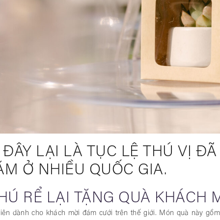
 ĐÂY LẠI LÀ TỤC LỆ THÚ VỊ ĐÃ
M Ở NHIỀU QUỐC GIA.
 CHÚ RỂ LẠI TẶNG QUÀ KHÁCH 
 tiên dành cho khách mời đám cưới trên thế giới. Món quà này gồ