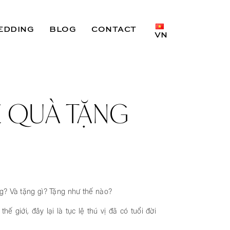
EDDING
BLOG
CONTACT
VN
Ề QUÀ TẶNG
g? Và tặng gì? Tặng như thế nào?
giới, đây lại là tục lệ thú vị đã có tuổi đời